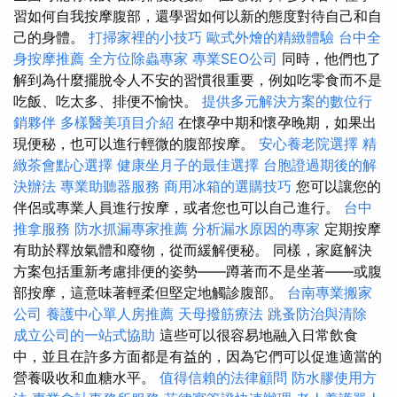
習如何自我按摩腹部，還學習如何以新的態度對待自己和自
己的身體。
打掃家裡的小技巧
歐式外燴的精緻體驗
台中全
身按摩推薦
全方位除蟲專家
專業SEO公司
同時，他們也了
解到為什麼擺脫令人不安的習慣很重要，例如吃零食而不是
吃飯、吃太多、排便不愉快。
提供多元解決方案的數位行
銷夥伴
多樣醫美項目介紹
在懷孕中期和懷孕晚期，如果出
現便秘，也可以進行輕微的腹部按摩。
安心養老院選擇
精
緻茶會點心選擇
健康坐月子的最佳選擇
台胞證過期後的解
決辦法
專業助聽器服務
商用冰箱的選購技巧
您可以讓您的
伴侶或專業人員進行按摩，或者您也可以自己進行。
台中
推拿服務
防水抓漏專家推薦
分析漏水原因的專家
定期按摩
有助於釋放氣體和廢物，從而緩解便秘。 同樣，家庭解決
方案包括重新考慮排便的姿勢——蹲著而不是坐著——或腹
部按摩，這意味著輕柔但堅定地觸診腹部。
台南專業搬家
公司
養護中心單人房推薦
天母撥筋療法
跳蚤防治與清除
成立公司的一站式協助
這些可以很容易地融入日常飲食
中，並且在許多方面都是有益的，因為它們可以促進適當的
營養吸收和血糖水平。
值得信賴的法律顧問
防水膠使用方