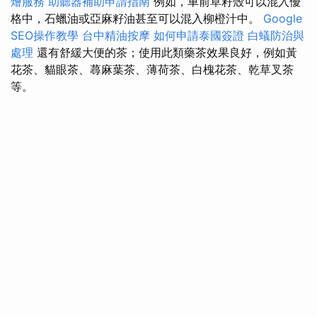
燴服務
助聽器補助申請指南
例如，車前草籽殼可以混入優
格中，石蠟油或亞麻籽油甚至可以混入柳橙汁中。
Google
SEO操作教學
台中精油按摩
如何申請泰國簽證
白蟻防治與
處理
還有舒緩大便的茶；使用此類藥茶效果良好，例如黃
花茶、貓眼茶、蕁麻葉茶、薄荷茶、白槐花茶、乾草叉茶
等。