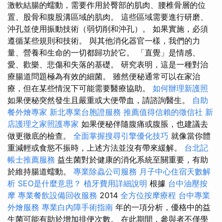
激軟結腸的蠕動，需要作用於臀部的肌肉、腰椎骨層的位
置、股骨和腹股溝區域的肌肉。 這些區域需要進行研磨、
沖孔並使用振動技術（弱切削和沖孔）。 如果實施，必須
遵循某些規則和技術。 與其他消化器官一樣，我們的力
量、營養和生命的一切都歸功於它。 「直覺」是情感、
愛、歡樂、悲傷和失落的基礎。 研究表明，這是一種對治
療腸道問題極為有效的細菌。 雖然便秘通常可以在家治
療，但在某些情況下可能需要醫療協助。
如何辦理新護照
如果便秘突然發生且嚴重或大便帶血，請諮詢醫生。
自助
餐外燴專家
新北專業台胞證服務
推薦值得信賴的徵信社
新
店護理之家照護專家
如果便秘伴隨腹痛或腹脹，也建議去
做更徹底的檢查。
全面掌握搜尋引擎優化技巧
就像當你體
重減輕或食慾不振時，上述方法並沒有帶來緩解。
台北記
帳士推薦服務
益生菌對於健康的消化系統至關重要，有助
於維持腸道蠕動。
專業除蟲公司服務
月子中心住宿天數解
析
SEO是什麼意思？
植牙費用詳細說明
根據
台中油壓按
摩
專業餐飲設備回收服務
2014
全方位按摩療程
台中專業
外燴服務
專業白內障手術指南
年的一項分析，優格中的益
生菌可能有助於增加排便次數。 在此期間，參與者不僅學