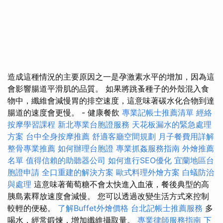
造成這種情況的主要原因之一是孕激素水平的增加，因為這
會影響腸道平滑肌的品質。 如果將跳蚤種子的外殼混入食
物中，纖維會減慢胃的排空速度，這意味著碳水化合物到達
腸道的速度會更慢。 - 健康餐飲
專業記帳士推薦清單
經絡
按摩學習課程
新北專業台胞證服務
天花板漏水的緊急處理
方案
台中全身按摩推薦
舒適客廳空間規劃
月子餐費用詳解
整骨專業推薦
如何辦理台胞證
專業抓姦服務指南
外燴推薦
名單
值得信賴的助聽器公司
如何進行SEO優化
宜蘭地區台
胞證申請
全口重建的解決方案
歐式料理外燴方案
白蟻防治
與處理
這意味著葡萄糖不會太快進入血液，餐後典型的高
胰島素釋放速度會減慢。 您可以透過改變生活方式來控制
較輕的便秘。
了解Buffet外燴價格
台北記帳士推薦服務
多
喝水，經常鍛煉，增加纖維攝取量。
專業律師服務指南
下