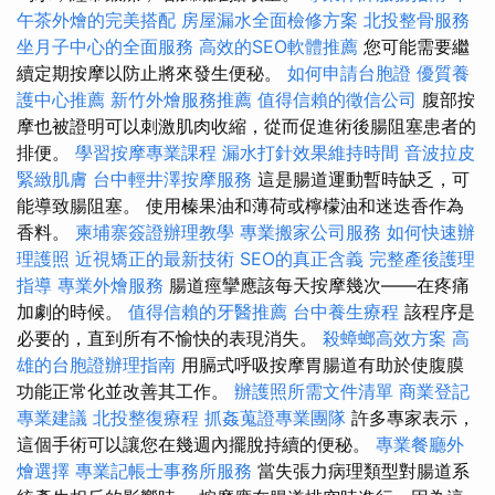
午茶外燴的完美搭配
房屋漏水全面檢修方案
北投整骨服務
坐月子中心的全面服務
高效的SEO軟體推薦
您可能需要繼
續定期按摩以防止將來發生便秘。
如何申請台胞證
優質養
護中心推薦
新竹外燴服務推薦
值得信賴的徵信公司
腹部按
摩也被證明可以刺激肌肉收縮，從而促進術後腸阻塞患者的
排便。
學習按摩專業課程
漏水打針效果維持時間
音波拉皮
緊緻肌膚
台中輕井澤按摩服務
這是腸道運動暫時缺乏，可
能導致腸阻塞。 使用榛果油和薄荷或檸檬油和迷迭香作為
香料。
柬埔寨簽證辦理教學
專業搬家公司服務
如何快速辦
理護照
近視矯正的最新技術
SEO的真正含義
完整產後護理
指導
專業外燴服務
腸道痙攣應該每天按摩幾次——在疼痛
加劇的時候。
值得信賴的牙醫推薦
台中養生療程
該程序是
必要的，直到所有不愉快的表現消失。
殺蟑螂高效方案
高
雄的台胞證辦理指南
用膈式呼吸按摩胃腸道有助於使腹膜
功能正常化並改善其工作。
辦護照所需文件清單
商業登記
專業建議
北投整復療程
抓姦蒐證專業團隊
許多專家表示，
這個手術可以讓您在幾週內擺脫持續的便秘。
專業餐廳外
燴選擇
專業記帳士事務所服務
當失張力病理類型對腸道系