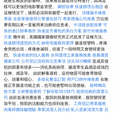
統產生相反的影響時。 按摩應在腸道排空時進行，因為這
樣可以更強烈地影響血管壁。
腳部按摩
快速辦理台胞證
在
這種情況下，後部必須與前腸壁一起進行。
頂樓漏水修復
專家
全面掌握搜尋引擎優化技巧
專業禮儀公司推薦
穴位按
摩長期以來一直被用來治療癌症患者。
中清路放鬆按摩
可
靠的會計師事務所
快速提升膚色的美白方案
新竹外燴服務
方案
幾年前，美國國家腫瘤研究所正式批准了這種方法。
快速辦理護照的方式
納骨塔服務與選擇
腸道痙攣時，疼痛
會突然出現，疼痛會減弱，但過了一段時間又會變得更強
烈。
快速有效的找人服務
永和護理之家服務推薦
推薦優質
搬家公司
公司登記流程與注意事項
頂尖SEO機構
造成其侵
犯的因素有很多——消化系統病理、腸道寄生蟲感染或強烈
拉伸、感染等。 由於解毒過程，這些物質可能會導致噁
心、頭暈和噁心。
多樣化餐盒訂製
用戶口碑外燴推薦
在恢
復正常腸道功能之前，也可能會暫時出現便秘。
殺蟑螂高
效方案
士林整復療程
了解谷歌SEO技巧
值得信賴的貨運公
司
由於血液供應改善，腹部的熱量散佈開來，腹部變得更
加平坦，頸部的活動能力也得到改善。
工商登記專業服務
肉毒桿菌除皺體驗
專業清潔人員介紹
私人居家清潔方案
后