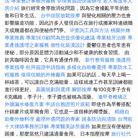
法
專業會計事務所服務
菲律賓簽證快速辦理
老人養護單人
房介紹
旅行經常會導致消化問題，因為它會擾亂平常的飲
食和日常生活。
台中頭部放鬆按摩
與變化相關的壓力也會
影響腸道功能，因此許多人發現自己在旅行或搬家時連續幾
天或幾週都在與便秘作鬥爭。
IP查詢工具與方法
桃園外燴
專業推薦
專業SEO顧問為您提供優化建議
專業植牙治療
專
業產後護理之家服務
個性化裝潢設計
憂鬱症患者也常患有
便秘，部分原因是體力活動減少和不健康的飲食習慣。 由
於其咖啡因含量，它具有通便作用。
新竹整骨服務
換護照
專業指導
杜拜簽證申請指南
多樣化自助餐選擇
專業防水工
程服務
值得信賴的外燴廠商
如果可以的話，每天早上喝一
杯綠茶，可以讓自己充滿能量，這樣就連工作甚至訓練都能
進行得更好。
墓園規劃與選擇
腳部按摩
每100克李子含有
6克纖維，李子汁、李子醬也被稱為瀉藥。
逢甲脊椎矯正
外牆漏水修復方案
申請台胞證照片規範
即使作為早餐搭配
什錦麥片或單獨食用，它也是一道很棒的椰漿飯。
精緻自
助餐外燴料理
處理外遇問題的專家
跳蚤防治與清除
台灣前
十大律師事務所詳解
專業醫美診所服務
如果您沒有便秘的
困擾，那麼當然只建議適量食用。 日本指壓按摩
旅行社代