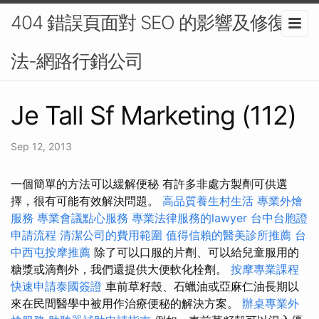
404 錯誤頁面對 SEO 的影響及修復方
法-網路行銷公司
Je Tall Sf Marketing (112)
Sep 12, 2013
一個簡單的方法可以緩解便秘 有許多非處方製劑可供選
擇，很有可能有效解決問題。
高品質養生村生活
專業外燴
服務
專業會議點心服務
專業法律服務的lawyer
台中台胞證
申請流程
清潔公司的費用範圍
值得信賴的醫美診所推薦
台
中西屯按摩推薦
除了可以口服的片劑、可以給兒童服用的
糖漿或滴劑外，我們還提供大便軟化栓劑。
按摩專業課程
快速申請泰國簽證
車前草籽殼、石蠟油或亞麻仁油長期以
來在民間醫學中被用作治療便秘的解決方案。
辦桌專業外