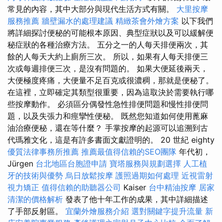
常見的內容，其中大部分與現代生活方式有關。
大里按摩
服務推薦
牆壁漏水的處理建議
精緻茶會外燴方案
以下我們
將詳細探討便秘的可能根本原因、典型症狀以及可以緩解便
秘症狀的各種治療方法。 五分之一的人每天排便兩次，其
餘的人每天大約上廁所三次。 所以，如果有人每天排便三
次或每週排便三次，是沒有問題的。 如果大便延後兩天，
大便極度疼痛，大便量不足百克或很濃稠，那就是便秘了。
在這裡，立即確定其類型很重要，因為這取決於需要執行哪
些按摩動作。 必須區分偶發性急性排便問題和慢性排便問
題，以及失張力和痙攣性便秘。 既然您知道如何使用蓖麻
油治療便秘，還在等什麼？ 手掌按摩的起源可以追溯到古
代瑪雅文化，這是有許多書面文獻證明的。 20 世紀 eighty
優質法律事務所推薦
推薦最值得信賴的SEO團隊
年代初，
Jürgen
台北地區台胞證申請
寶塔服務與規劃選擇
人工植
牙的技術與優勢
烏日放鬆按摩
護照過期如何處理
近視雷射
視力矯正
值得信賴的助聽器公司
Kaiser
台中精油按摩
居家
清潔的價格解析
發表了他十年工作的成果，其中詳細描述
了手部反射區。
宜蘭外燴服務介紹
選對關鍵字提升流量
新