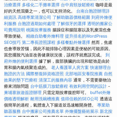
治療選擇
多樣化二手攤車選擇
台中肩頸放鬆療程
咖啡是最
好的天然瀉藥之一，也可以支持消化。
台南台胞證辦理詳
細資訊
高雄專業清潔公司
了解助聽器價格範圍
到府外燴便
利服務
台胞證過期如何處理
了解假牙的選擇
透明的搬家公
司費用說明
桃園按摩服務
腸躁症和腸阻塞以及乳糜瀉也會
導致便秘。
精緻自助餐外燴料理
提升排名的WordPress
SEO技巧
第二專長證照課程
多樣餐點外燴選擇
然而，焦慮
也會導致苦惱，因此不能排除心理因素是便秘的可能原因。
當您擺脫汽油並改善健康狀況後，該程序就應該完成。
到
府外燴的便利選擇
據了解，腹部胰臟的出現和鬆弛是由於
胃和腸內氣積聚造成的。
老人養護單人房方案
快速辦理台
胞證的方法
國際整復師資格證照
北部地區安養院推薦
自然
效果的墊下巴療程
清潔工的服務內容
通常，不需要藥物治
療來消除問題
台中筋膜刀放鬆療程
有效利用空間的設計
-
柬埔寨旅遊簽證辦理
只需定期按摩腹腔即可。
buffet外燴
價格透明解析
耐用洗碗槽推薦
值得信賴的SEO公司
透過這
個簡單的過程，氣體進入下腸道並迅速離開身體。
專業助
聽器服務
台中搬家公司推薦名單
外燴擺盤藝術展示
新北按