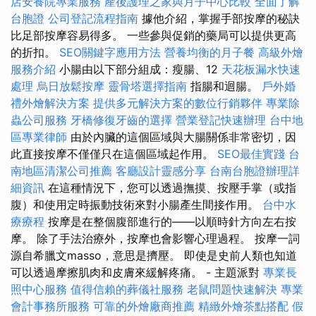
店安養院專業服務
產後護理之家與月子中心比較
全面了解
台胞證
公司登記流程指南
據他介紹，掌握手部按摩的秘訣
比足部按摩容易得多。 一些參與促銷的藥局可以提供更高
的折扣。
SEO關鍵字應用方法
營養均衡的月子餐
高級外燴
服務介紹
小腸由以下部分組成：瘦腸、12
天花板漏水快速
處理
烏日放鬆按摩
靈骨塔選擇指南
指腸和迴腸。
戶外婚
禮外燴解決方案
提供多元解決方案的數位行銷夥伴
專業除
蟲公司服務
牙橋修復牙齒的選擇
營業登記快速辦理
台中地
區專業律師
由於內臟的這個區域與大腸關係非常密切，因
此直接按摩不僅僅只在這個區域起作用。
SEO最佳實踐
台
南地區清潔公司推薦
客廳設計靈感分享
台南台胞證辦理詳
細資訊
在這種情況下，您可以透過撫摸、按壓手掌（或指
腹）和使用定時振動技術來對小腸產生間接作用。
台中水
療療程
按摩是在整個腹部進行的——以順時針方向左右按
摩。 除了手法治療外，按摩也會影響心理過程。 按摩一詞
源自希臘文masso，意思是擠壓。 即使是史前人類也知道
可以透過摩擦肌肉和皮膚來緩解疼痛。 - 主題派對
專業長
照中心服務
值得信賴的葬儀社服務
老鼠問題快速解決
專業
會計事務所服務
可靠的外燴廠商推薦
精緻外燴茶點搭配
假