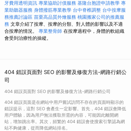
牙費用透明資訊
專業協助討債服務
基隆台胞證申請教學
專
業助聽器服務
身體撥筋專業教學
台中脊椎調整
台中按摩服
務推薦討論區
苗栗高品質外燴服務
桃園搬家公司的推薦服
務
文章介紹了按摩、按摩的分類、對人體的影響以及不適
合按摩的情況。
專業整骨師
在按摩過程中，身體的軟組織
會受到治療性的操縱。
404 錯誤頁面對 SEO 的影響及修復方法-網路行銷公
司
404 錯誤頁面對 SEO 的影響及修復方法-網路行銷公司
404 錯誤頁面是在網站中用戶嘗試訪問不存在的頁面時顯示的
錯誤提示，這對 SEO 會產生一定影響。首先，404 錯誤會降低
用戶體驗，因為用戶無法獲取所需的內容，可能因此離開網
站，增加跳出率。其次，頻繁的 404 錯誤會使搜索引擎認為網
站不夠健康，從而降低網站排名。