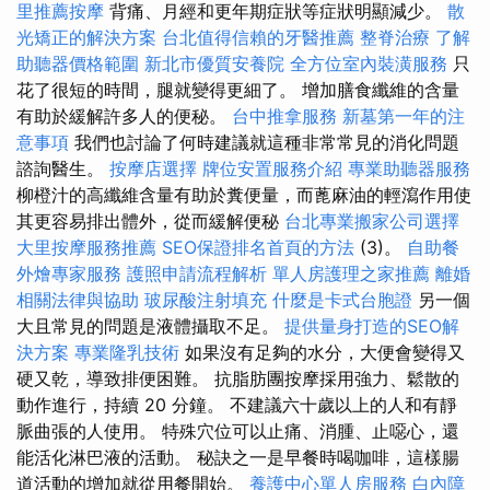
里推薦按摩
背痛、月經和更年期症狀等症狀明顯減少。
散
光矯正的解決方案
台北值得信賴的牙醫推薦
整脊治療
了解
助聽器價格範圍
新北市優質安養院
全方位室內裝潢服務
只
花了很短的時間，腿就變得更細了。 增加膳食纖維的含量
有助於緩解許多人的便秘。
台中推拿服務
新墓第一年的注
意事項
我們也討論了何時建議就這種非常常見的消化問題
諮詢醫生。
按摩店選擇
牌位安置服務介紹
專業助聽器服務
柳橙汁的高纖維含量有助於糞便量，而蓖麻油的輕瀉作用使
其更容易排出體外，從而緩解便秘
台北專業搬家公司選擇
大里按摩服務推薦
SEO保證排名首頁的方法
(3)。
自助餐
外燴專家服務
護照申請流程解析
單人房護理之家推薦
離婚
相關法律與協助
玻尿酸注射填充
什麼是卡式台胞證
另一個
大且常見的問題是液體攝取不足。
提供量身打造的SEO解
決方案
專業隆乳技術
如果沒有足夠的水分，大便會變得又
硬又乾，導致排便困難。 抗脂肪團按摩採用強力、鬆散的
動作進行，持續 20 分鐘。 不建議六十歲以上的人和有靜
脈曲張的人使用。 特殊穴位可以止痛、消腫、止噁心，還
能活化淋巴液的活動。 秘訣之一是早餐時喝咖啡，這樣腸
道活動的增加就從用餐開始。
養護中心單人房服務
白內障