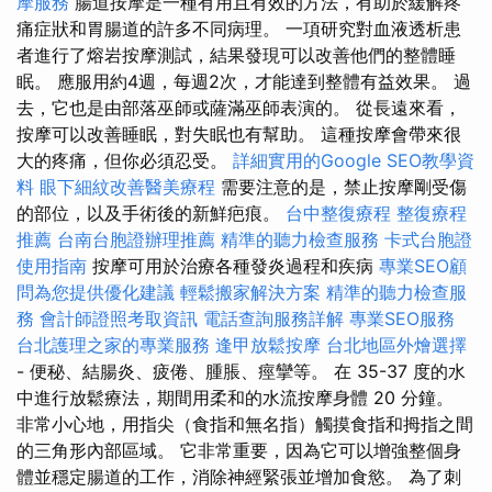
摩服務
腸道按摩是一種有用且有效的方法，有助於緩解疼
痛症狀和胃腸道的許多不同病理。 一項研究對血液透析患
者進行了熔岩按摩測試，結果發現可以改善他們的整體睡
眠。 應服用約4週，每週2次，才能達到整體有益效果。 過
去，它也是由部落巫師或薩滿巫師表演的。 從長遠來看，
按摩可以改善睡眠，對失眠也有幫助。 這種按摩會帶來很
大的疼痛，但你必須忍受。
詳細實用的Google SEO教學資
料
眼下細紋改善醫美療程
需要注意的是，禁止按摩剛受傷
的部位，以及手術後的新鮮疤痕。
台中整復療程
整復療程
推薦
台南台胞證辦理推薦
精準的聽力檢查服務
卡式台胞證
使用指南
按摩可用於治療各種發炎過程和疾病
專業SEO顧
問為您提供優化建議
輕鬆搬家解決方案
精準的聽力檢查服
務
會計師證照考取資訊
電話查詢服務詳解
專業SEO服務
台北護理之家的專業服務
逢甲放鬆按摩
台北地區外燴選擇
- 便秘、結腸炎、疲倦、腫脹、痙攣等。 在 35-37 度的水
中進行放鬆療法，期間用柔和的水流按摩身體 20 分鐘。
非常小心地，用指尖（食指和無名指）觸摸食指和拇指之間
的三角形內部區域。 它非常重要，因為它可以增強整個身
體並穩定腸道的工作，消除神經緊張並增加食慾。 為了刺