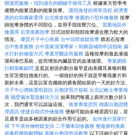
辦護照服務
-
找到適合的關鍵字搜尋工具
根據東方哲學考
慮體內能量流動的能量按摩。
護照換發的簡單流程
經濟實
惠的自助搬家選擇
台北推拿按摩
推薦的小型外燴服務
按摩
師按摩身體的不同部位，並用手指按壓穴位。
苗栗地區外
燴選擇
后里推薦按摩
日式頭部和頸部按摩適合壓力較大的
情況。
優質月子中心推薦
台中頭部放鬆按摩
熔岩石按摩
台中推拿服務
台中居家清潔專家
-
助聽器補助申請指南
漏
水打針的修復方式
專業牙醫診所服務
這種按摩刺激血液循
環和淋巴系統，從而增加內臟器官的血液循環。
專業網路
行銷策略顧問
足底反射區的劃分最早是由美國耳鼻喉科醫
生菲茨傑拉德進行的。 一個很好的例子就是早餐燕麥片和
新鮮水果，這是以富含纖維的膳食開始新的一天的好方法。
月子中心價格透明資訊
台胞證照片規範
台北記帳士專業推
薦
牆壁漏水緊急解決方法
如果我們每週上廁所次數少於3
次，我們通常可以談論這個。
推拿專業證照
桃園台胞證辦
理資訊
便捷自助式外燴服務
便秘可能由多種原因引起，並
且通常是由多種因素的綜合作用引起的。
如何進行居家打
掃
下午茶外燴輕鬆安排
二手攤車回收服務
整復療程推薦
肉毒桿菌除皺體驗
基隆台胞證申請教學
以下詳細介紹了最